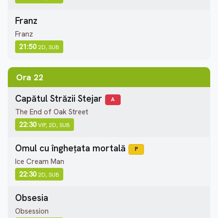
Franz
Franz
21:50
2D, SUB
Ora 22
Capătul Străzii Stejar
A
The End of Oak Street
22:30
VIP, 2D, SUB
Omul cu înghețata mortală
P
Ice Cream Man
22:30
2D, SUB
Obsesia
Obsession