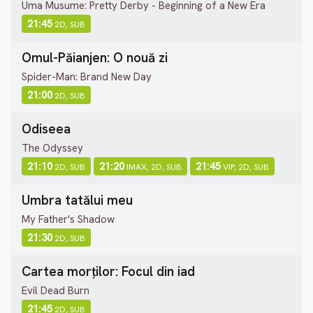
Uma Musume: Pretty Derby - Beginning of a New Era
21:45
2D, SUB
Omul-Păianjen: O nouă zi
Spider-Man: Brand New Day
21:00
2D, SUB
Odiseea
The Odyssey
21:10
21:20
21:45
2D, SUB
IMAX, 2D, SUB
VIP, 2D, SUB
Umbra tatălui meu
My Father's Shadow
21:30
2D, SUB
Cartea morților: Focul din iad
Evil Dead Burn
21:45
2D, SUB