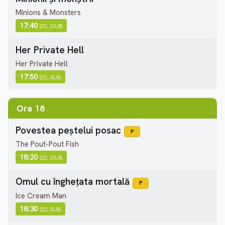
Minions & Monsters
17:40
2D, DUB
Her Private Hell
Her Private Hell
17:50
2D, SUB
Ora 18
Povestea peștelui posac
P
The Pout-Pout Fish
18:20
2D, DUB
Omul cu înghețata mortală
P
Ice Cream Man
18:30
2D, SUB