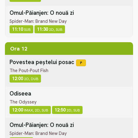
Omul-Păianjen: O nouă zi
Spider-Man: Brand New Day
11:10
11:30
SUB
2D, SUB
Ora 12
Povestea peștelui posac
P
The Pout-Pout Fish
12:00
2D, DUB
Odiseea
The Odyssey
12:00
12:50
IMAX, 2D, SUB
2D, SUB
Omul-Păianjen: O nouă zi
Spider-Man: Brand New Day