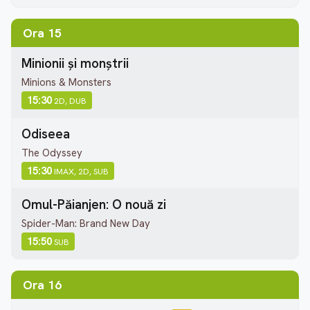
Ora 15
Minionii și monștrii
Minions & Monsters
15:30
2D, DUB
Odiseea
The Odyssey
15:30
IMAX, 2D, SUB
Omul-Păianjen: O nouă zi
Spider-Man: Brand New Day
15:50
SUB
Ora 16