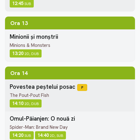
12:45
SUB
Ora 13
Minionii și monștrii
Minions & Monsters
13:20
2D, DUB
Ora 14
Povestea peștelui posac
P
The Pout-Pout Fish
14:10
2D, DUB
Omul-Păianjen: O nouă zi
Spider-Man: Brand New Day
14:20
14:40
SUB
2D, SUB