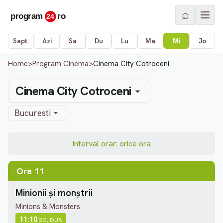
⌕
Sapt.
Azi
Sa
Du
Lu
Ma
Mi
Jo
Home
>
Program Cinema
>
Cinema City Cotroceni
Cinema City Cotroceni
Bucuresti
Interval orar: orice ora
Ora 11
Minionii și monștrii
Minions & Monsters
11:10
2D, DUB