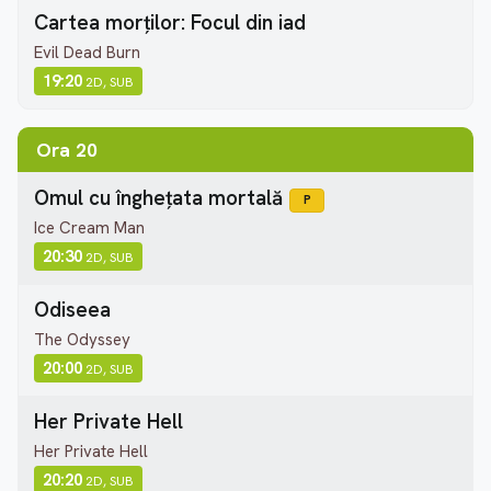
Cartea morților: Focul din iad
Evil Dead Burn
19:20
2D, SUB
Ora 20
Omul cu înghețata mortală
P
Ice Cream Man
20:30
2D, SUB
Odiseea
The Odyssey
20:00
2D, SUB
Her Private Hell
Her Private Hell
20:20
2D, SUB