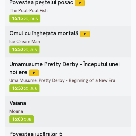
Povestea peștelui posac
P
The Pout-Pout Fish
16:15
2D, DUB
Omul cu înghețata mortală
P
Ice Cream Man
16:30
2D, SUB
Umamusume Pretty Derby - Începutul unei
noi ere
P
Uma Musume: Pretty Derby - Beginning of a New Era
16:30
2D, SUB
Vaiana
Moana
16:00
DUB
Povestea jucăriilor 5