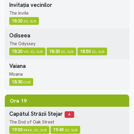
Invitația vecinilor
The Invite
18:20
2D, SUB
Odiseea
The Odyssey
18:20
18:30
18:50
VIP, 2D, SUB
2D, SUB
2D, SUB
Vaiana
Moana
18:30
DUB
Ora 19
Capătul Străzii Stejar
A
The End of Oak Street
19:00
19:45
IMAX, 2D, SUB
2D, SUB