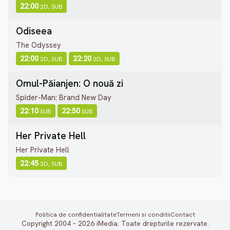
22:00
2D, SUB
Odiseea
The Odyssey
22:00
22:20
2D, SUB
2D, SUB
Omul-Păianjen: O nouă zi
Spider-Man: Brand New Day
22:10
22:50
SUB
SUB
Her Private Hell
Her Private Hell
22:45
2D, SUB
Politica de confidentialitate
Termeni si conditii
Contact
Copyright 2004 – 2026 iMedia. Toate drepturile rezervate.