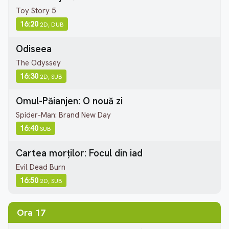
Toy Story 5
16:20
2D, DUB
Odiseea
The Odyssey
16:30
2D, SUB
Omul-Păianjen: O nouă zi
Spider-Man: Brand New Day
16:40
SUB
Cartea morților: Focul din iad
Evil Dead Burn
16:50
2D, SUB
Ora 17