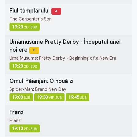
Fiul tâmplarului
A
The Carpenter's Son
19:20
2D, SUB
Umamusume Pretty Derby - Începutul unei
noi ere
P
Uma Musume: Pretty Derby - Beginning of a New Era
19:20
2D, SUB
Omul-Păianjen: O nouă zi
Spider-Man: Brand New Day
19:00
19:30
19:45
SUB
VIP, SUB
SUB
Franz
Franz
19:10
2D, SUB