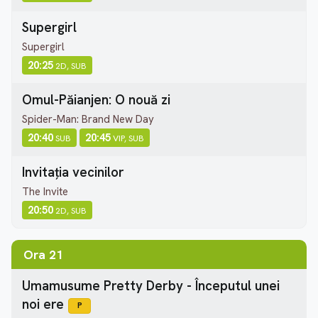
Supergirl
Supergirl
20:25
2D, SUB
Omul-Păianjen: O nouă zi
Spider-Man: Brand New Day
20:40
20:45
SUB
VIP, SUB
Invitația vecinilor
The Invite
20:50
2D, SUB
Ora 21
Umamusume Pretty Derby - Începutul unei
noi ere
P