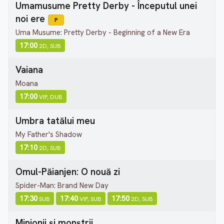
Umamusume Pretty Derby - Începutul unei
noi ere
P
Uma Musume: Pretty Derby - Beginning of a New Era
17:00
2D, SUB
Vaiana
Moana
17:00
VIP, DUB
Umbra tatălui meu
My Father's Shadow
17:10
2D, SUB
Omul-Păianjen: O nouă zi
Spider-Man: Brand New Day
17:30
17:40
17:50
SUB
VIP, SUB
2D, SUB
Minionii și monștrii