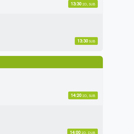
13:30
2D, SUB
13:30
SUB
14:20
2D, SUB
14:00
2D, DUB