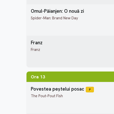
Omul-Păianjen: O nouă zi
Spider-Man: Brand New Day
Franz
Franz
Ora 13
Povestea peștelui posac
P
The Pout-Pout Fish