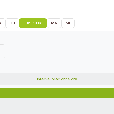
a
Du
Luni 10.08
Ma
Mi
Interval orar: orice ora