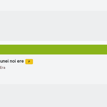
unei noi ere
P
 Era