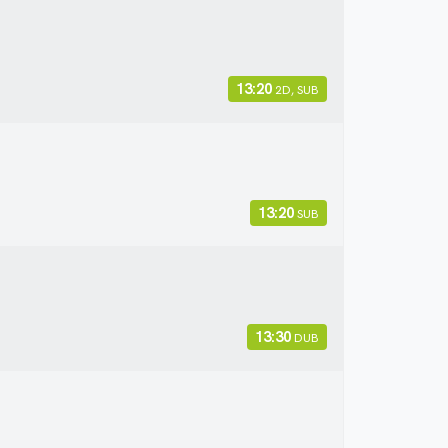
13:20
2D, SUB
13:20
SUB
13:30
DUB