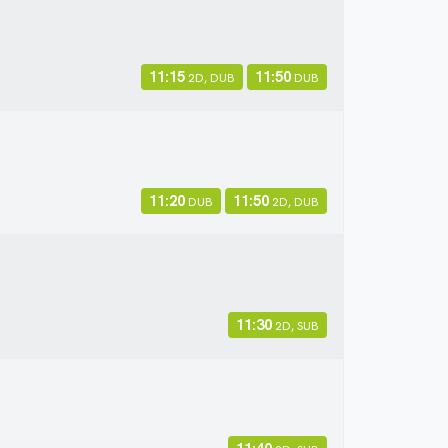
11:15
11:50
2D, DUB
DUB
11:20
11:50
DUB
2D, DUB
11:30
2D, SUB