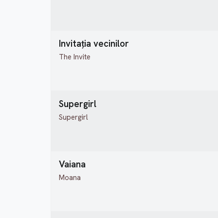
Invitația vecinilor
The Invite
Supergirl
Supergirl
Vaiana
Moana