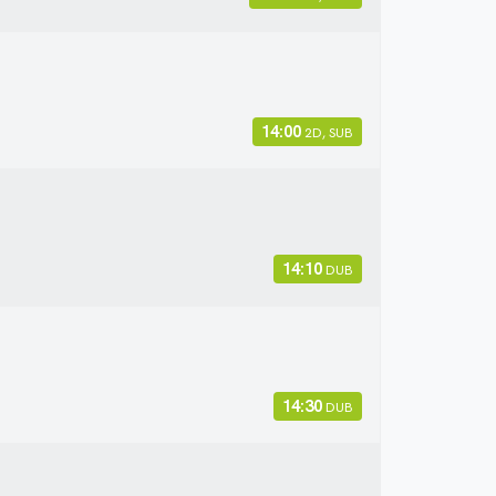
14:00
2D, SUB
14:10
DUB
14:30
DUB