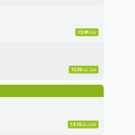
12:45
SUB
12:50
2D, SUB
13:10
2D, DUB