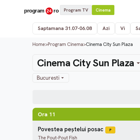
Program TV
Cinema
Saptamana 31.07-06.08
Azi
Vi
S
Home
>
Program Cinema
>
Cinema City Sun Plaza
Cinema City Sun Plaza
Bucuresti
Ora 11
Povestea peștelui posac
P
The Pout-Pout Fish