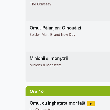
The Odyssey
Omul-Păianjen: O nouă zi
Spider-Man: Brand New Day
Minionii și monștrii
Minions & Monsters
Ora 16
Omul cu înghețata mortală
P
Ice Cream Man