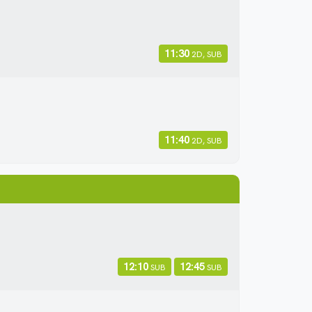
11:30
2D, SUB
11:40
2D, SUB
12:10
12:45
SUB
SUB