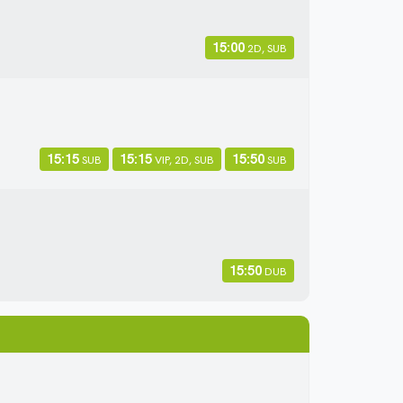
15:00
2D, SUB
15:15
15:15
15:50
SUB
VIP, 2D, SUB
SUB
15:50
DUB