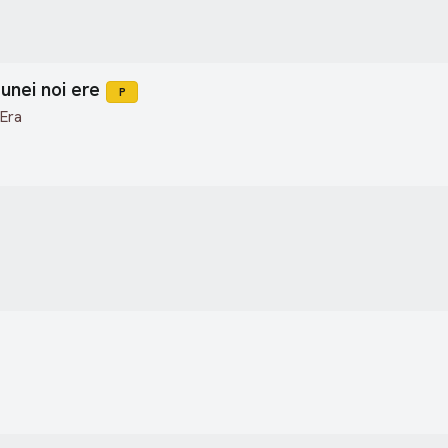
unei noi ere
P
 Era