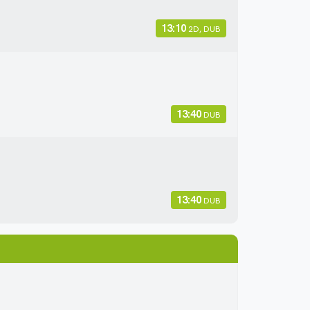
13:10
2D, DUB
13:40
DUB
13:40
DUB