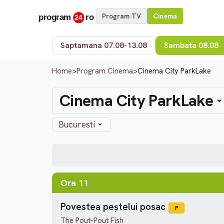
Program TV
Cinema
Saptamana 07.08-13.08
Sambata 08.08
Home
>
Program Cinema
>
Cinema City ParkLake
Cinema City ParkLake
Bucuresti
Ora 11
Povestea peștelui posac
P
The Pout-Pout Fish