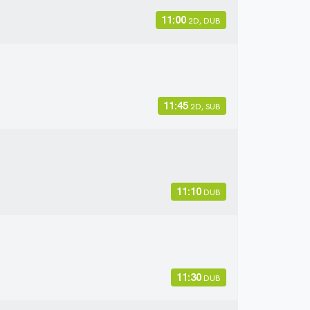
11:00
2D, DUB
11:45
2D, SUB
11:10
DUB
11:30
DUB