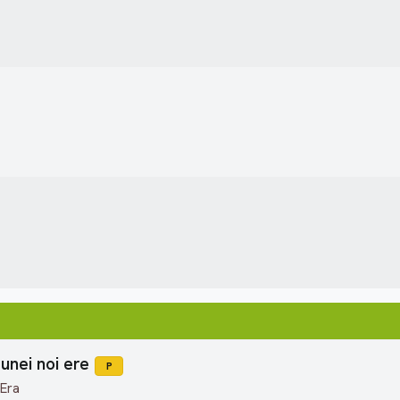
unei noi ere
P
 Era