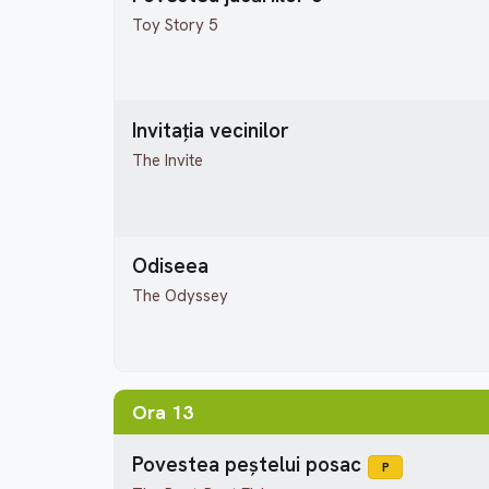
Toy Story 5
Invitația vecinilor
The Invite
Odiseea
The Odyssey
Ora 13
Povestea peștelui posac
P