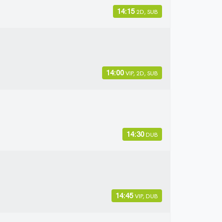
14:15
2D, SUB
14:00
VIP, 2D, SUB
14:30
DUB
14:45
VIP, DUB