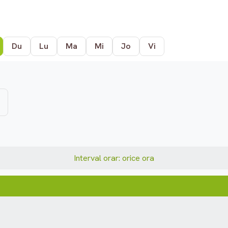
Du
Lu
Ma
Mi
Jo
Vi
Interval orar: orice ora