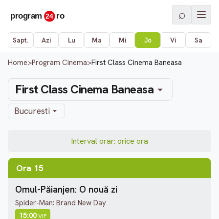
⌕
Sapt.
Azi
Lu
Ma
Mi
Jo
Vi
Sa
Home
>
Program Cinema
>
First Class Cinema Baneasa
First Class Cinema Baneasa
Bucuresti
Interval orar: orice ora
Ora 15
Omul-Păianjen: O nouă zi
Spider-Man: Brand New Day
15:00
VIP