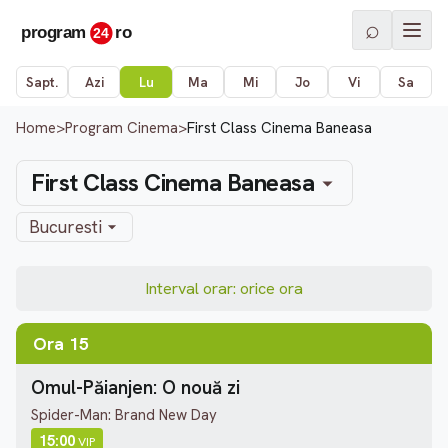
⌕
Sapt.
Azi
Lu
Ma
Mi
Jo
Vi
Sa
Home
>
Program Cinema
>
First Class Cinema Baneasa
First Class Cinema Baneasa
Bucuresti
Interval orar: orice ora
Ora 15
Omul-Păianjen: O nouă zi
Spider-Man: Brand New Day
15:00
VIP