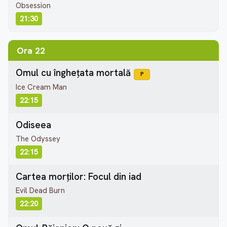
Obsession
21:30
Ora 22
Omul cu înghețata mortală
P
Ice Cream Man
22:15
Odiseea
The Odyssey
22:15
Cartea morților: Focul din iad
Evil Dead Burn
22:20