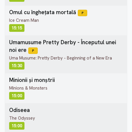
Omul cu înghețata mortală
P
Ice Cream Man
15:15
Umamusume Pretty Derby - Începutul unei
noi ere
P
Uma Musume: Pretty Derby - Beginning of a New Era
15:30
Minionii și monștrii
Minions & Monsters
15:00
Odiseea
The Odyssey
15:00