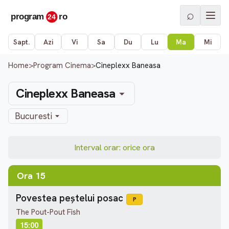
⌕
Sapt.
Azi
Vi
Sa
Du
Lu
Ma
Mi
Home
>
Program Cinema
>
Cineplexx Baneasa
Cineplexx Baneasa
Bucuresti
Interval orar: orice ora
Ora 15
Povestea peștelui posac
P
The Pout-Pout Fish
15:00