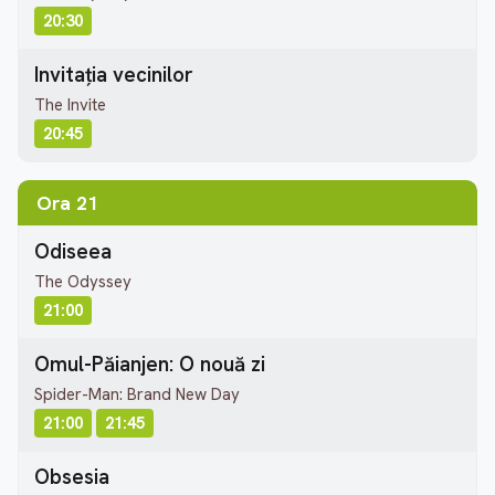
20:30
Invitația vecinilor
The Invite
20:45
Ora 21
Odiseea
The Odyssey
21:00
Omul-Păianjen: O nouă zi
Spider-Man: Brand New Day
21:00
21:45
Obsesia