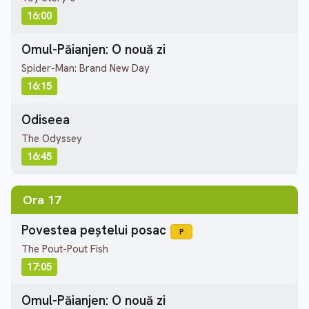
16:00
Omul-Păianjen: O nouă zi
Spider-Man: Brand New Day
16:15
Odiseea
The Odyssey
16:45
Ora 17
Povestea peștelui posac
P
The Pout-Pout Fish
17:05
Omul-Păianjen: O nouă zi