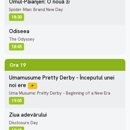
Omul-Păianjen: O nouă zi
Spider-Man: Brand New Day
18:30
Odiseea
The Odyssey
18:45
Ora 19
Umamusume Pretty Derby - Începutul unei
noi ere
P
Uma Musume: Pretty Derby - Beginning of a New Era
19:05
Ziua adevărului
Disclosure Day