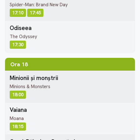
Spider-Man: Brand New Day
17:10
17:45
Odiseea
The Odyssey
17:30
Ora 18
Minionii și monștrii
Minions & Monsters
18:00
Vaiana
Moana
18:15