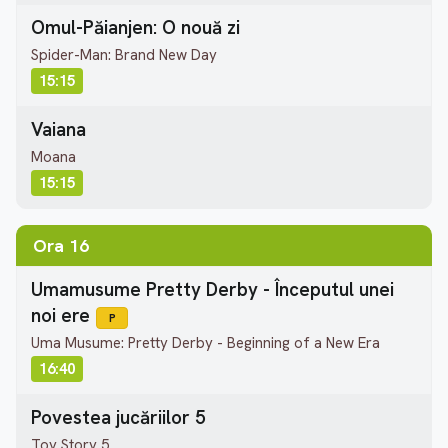
Omul-Păianjen: O nouă zi
Spider-Man: Brand New Day
15:15
Vaiana
Moana
15:15
Ora 16
Umamusume Pretty Derby - Începutul unei
noi ere
P
Uma Musume: Pretty Derby - Beginning of a New Era
16:40
Povestea jucăriilor 5
Toy Story 5