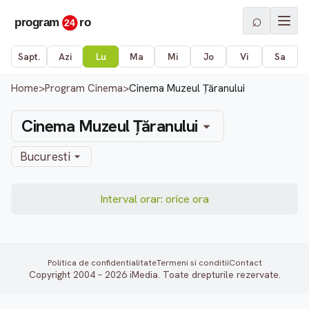
⌕
Sapt.
Azi
Lu
Ma
Mi
Jo
Vi
Sa
Home
>
Program Cinema
>
Cinema Muzeul Țăranului
Cinema Muzeul Țăranului
Bucuresti
Interval orar: orice ora
Politica de confidentialitate
Termeni si conditii
Contact
Copyright 2004 – 2026 iMedia. Toate drepturile rezervate.