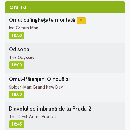
Ora 18
Omul cu înghețata mortală
P
Ice Cream Man
18:30
Odiseea
The Odyssey
18:00
Omul-Păianjen: O nouă zi
Spider-Man: Brand New Day
18:00
Diavolul se îmbracă de la Prada 2
The Devil Wears Prada 2
18:45