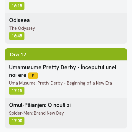
16:15
Odiseea
The Odyssey
16:45
Ora 17
Umamusume Pretty Derby - Începutul unei
noi ere
P
Uma Musume: Pretty Derby - Beginning of a New Era
17:15
Omul-Păianjen: O nouă zi
Spider-Man: Brand New Day
17:00