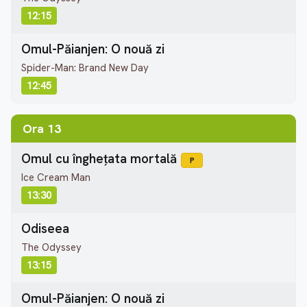
12:15
Omul-Păianjen: O nouă zi
Spider-Man: Brand New Day
12:45
Ora 13
Omul cu înghețata mortală
P
Ice Cream Man
13:30
Odiseea
The Odyssey
13:15
Omul-Păianjen: O nouă zi