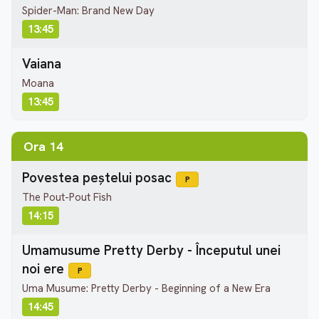
Spider-Man: Brand New Day
13:45
Vaiana
Moana
13:45
Ora 14
Povestea peștelui posac
P
The Pout-Pout Fish
14:15
Umamusume Pretty Derby - Începutul unei
noi ere
P
Uma Musume: Pretty Derby - Beginning of a New Era
14:45