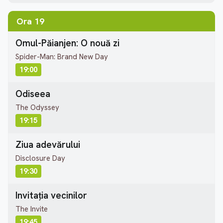
Ora 19
Omul-Păianjen: O nouă zi
Spider-Man: Brand New Day
19:00
Odiseea
The Odyssey
19:15
Ziua adevărului
Disclosure Day
19:30
Invitația vecinilor
The Invite
19:45