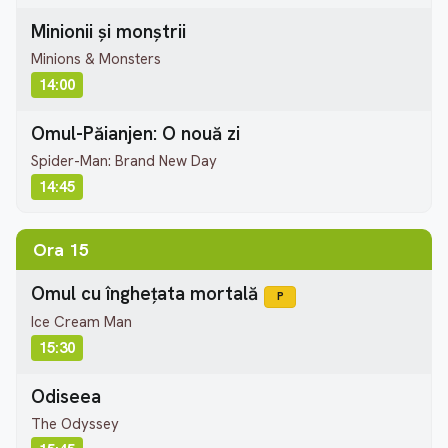
Minionii și monștrii
Minions & Monsters
14:00
Omul-Păianjen: O nouă zi
Spider-Man: Brand New Day
14:45
Ora 15
Omul cu înghețata mortală
P
Ice Cream Man
15:30
Odiseea
The Odyssey