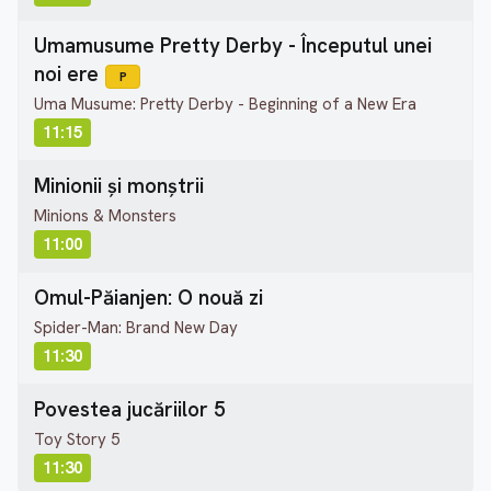
Umamusume Pretty Derby - Începutul unei
noi ere
P
Uma Musume: Pretty Derby - Beginning of a New Era
11:15
Minionii și monștrii
Minions & Monsters
11:00
Omul-Păianjen: O nouă zi
Spider-Man: Brand New Day
11:30
Povestea jucăriilor 5
Toy Story 5
11:30