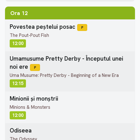
Ora 12
Povestea peștelui posac
P
The Pout-Pout Fish
12:00
Umamusume Pretty Derby - Începutul unei
noi ere
P
Uma Musume: Pretty Derby - Beginning of a New Era
12:15
Minionii și monștrii
Minions & Monsters
12:00
Odiseea
The Odyssey