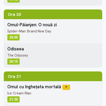
Ora 20
Omul-Păianjen: O nouă zi
Spider-Man: Brand New Day
20:00
Odiseea
The Odyssey
20:15
Ora 21
Omul cu înghețata mortală
P
Ice Cream Man
21:30