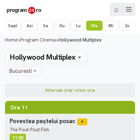
⌕
Sapt.
Azi
Sa
Du
Lu
Ma
Mi
Jo
Home
>
Program Cinema
>
Hollywood Multiplex
Hollywood Multiplex
Bucuresti
Interval orar: orice ora
Ora 11
Povestea peștelui posac
P
The Pout-Pout Fish
11:00