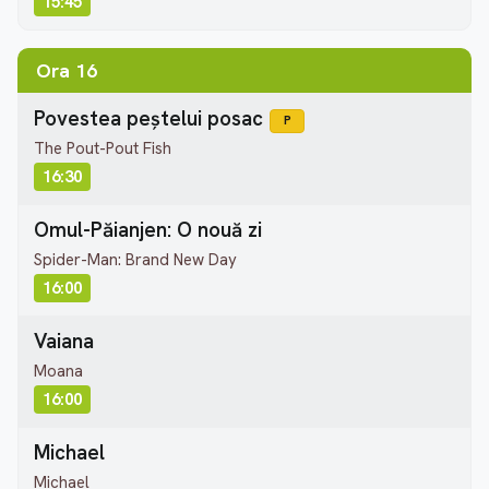
15:45
Ora 16
Povestea peștelui posac
P
The Pout-Pout Fish
16:30
Omul-Păianjen: O nouă zi
Spider-Man: Brand New Day
16:00
Vaiana
Moana
16:00
Michael
Michael